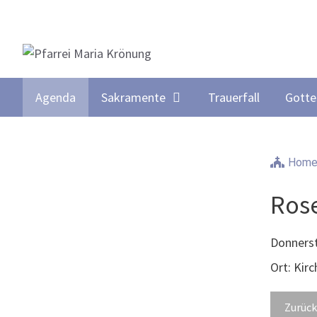
Springe
zum
Inhalt
Agenda
Sakramente
Trauerfall
Gotte
Hom
Ros
Donnerst
Ort: Kir
Zurück