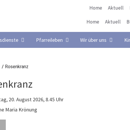
Home
Aktuell
Home
Aktuell
B
sdienste
Pfarreileben
Wir über uns
Ki
e
/
Rosenkranz
enkranz
ag, 20. August 2026, 8.45 Uhr
che Maria Krönung