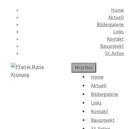
Springe
Home
zum
Aktuell
Inhalt
Bildergalerie
Links
Kontakt
Bauprojekt
St. Anton
Meta Navi
Home
Aktuell
Bildergalerie
Links
Kontakt
Bauprojekt
St. Anton