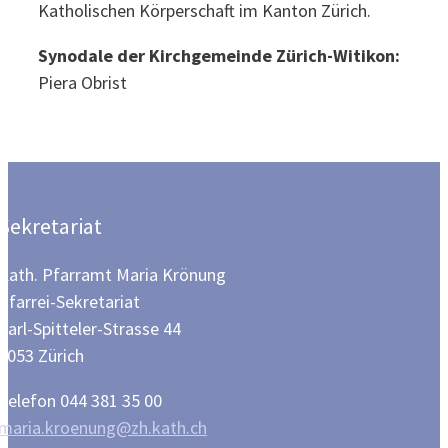
Katholischen Körperschaft im Kanton Zürich.
Synodale der Kirchgemeinde Zürich-Witikon:
Piera Obrist
Sekretariat
Kath. Pfarramt Maria Krönung
Pfarrei-Sekretariat
Carl-Spitteler-Strasse 44
8053 Zürich
Telefon 044 381 35 00
maria.kroenung@zh.kath.ch