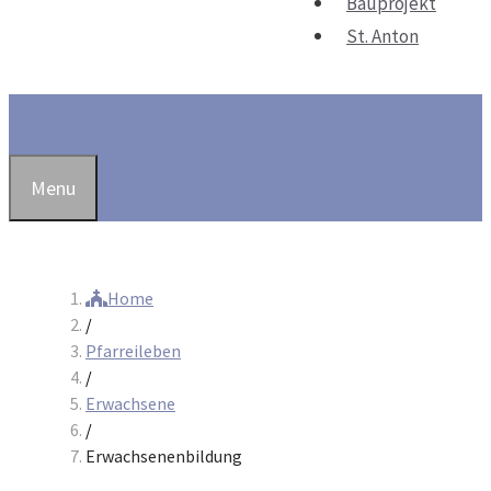
Bauprojekt
St. Anton
Suchen
Menu
Home
/
Pfarreileben
/
Erwachsene
/
Erwachsenenbildung