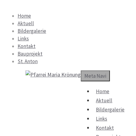
Springe
zum
Home
Inhalt
Aktuell
Bildergalerie
Links
Kontakt
Bauprojekt
St. Anton
Meta Navi
Home
Aktuell
Bildergalerie
Links
Kontakt