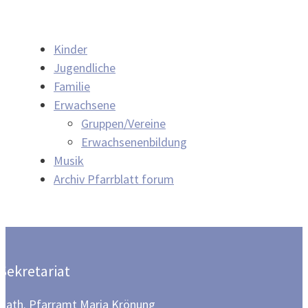
Kinder
Jugendliche
Familie
Erwachsene
Gruppen/Vereine
Erwachsenenbildung
Musik
Archiv Pfarrblatt forum
Sekretariat
Kath. Pfarramt Maria Krönung