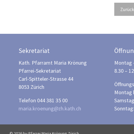
Zurück
Sekretariat
Öffnun
Kath. Pfarramt Maria Krönung
Montag –
Pfarrei-Sekretariat
8.30 – 1
Carl-Spitteler-Strasse 44
Öffnungs
8053 Zürich
Montag b
Telefon 044 381 35 00
Samstag:
maria.kroenung@zh.kath.ch
Sonntag:
© 2026 by Pfarrei Maria Krönung Zürich