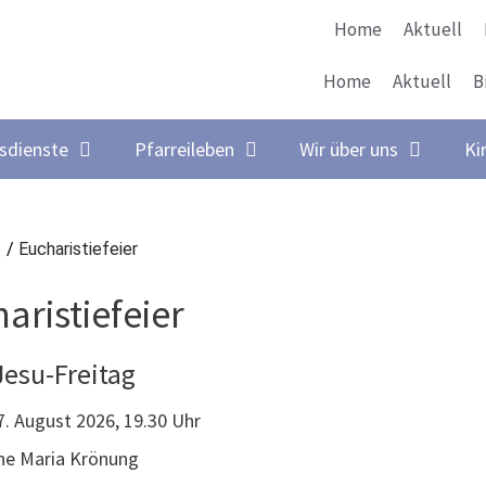
Home
Aktuell
Home
Aktuell
B
sdienste
Pfarreileben
Wir über uns
Ki
e
/
Eucharistiefeier
aristiefeier
Jesu-Freitag
 7. August 2026, 19.30 Uhr
che Maria Krönung