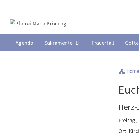
Springe
zum
Inhalt
Agenda
Sakramente
Trauerfall
Gotte
Hom
Euch
Herz-
Freitag,
Ort: Kir