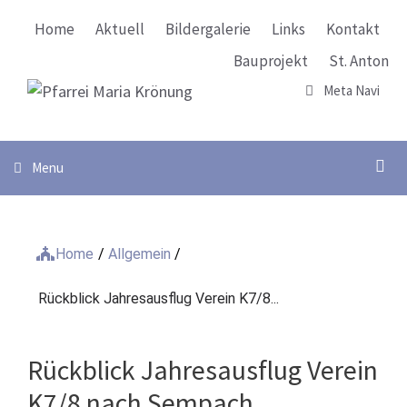
Springe
Home
Aktuell
Bildergalerie
Links
Kontakt
zum
Inhalt
Bauprojekt
St. Anton
Meta Navi
Su
Menu
Home
/
Allgemein
/
Rückblick Jahresausflug Verein K7/8...
Rückblick Jahresausflug Verein
K7/8 nach Sempach