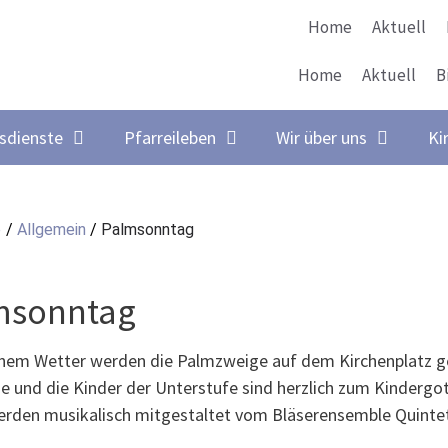
Home
Aktuell
Home
Aktuell
B
sdienste
Pfarreileben
Wir über uns
Ki
e
/
Allgemein
/
Palmsonntag
msonntag
nem Wetter werden die Palmzweige auf dem Kirchenplatz gew
he und die Kinder der Unterstufe sind herzlich zum Kindergo
erden musikalisch mitgestaltet vom Bläserensemble Quintet