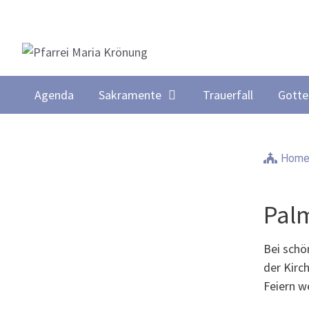
Springe
zum
Inhalt
Agenda
Sakramente
Trauerfall
Gotte
Hom
Pal
Bei schö
der Kirc
Feiern w