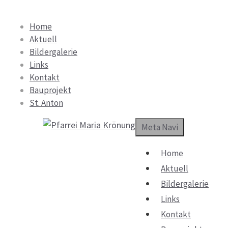
Springe
zum
Home
Inhalt
Aktuell
Bildergalerie
Links
Kontakt
Bauprojekt
St. Anton
Meta Navi
Home
Aktuell
Bildergalerie
Links
Kontakt