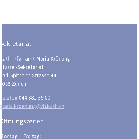
Sekretariat
Kath. Pfarramt Maria Krönung
Pfarrei-Sekretariat
Carl-Spitteler-Strasse 44
8053 Zürich
Telefon 044 381 35 00
maria.kroenung@zh.kath.ch
Öffnungszeiten
Montag – Freitag: